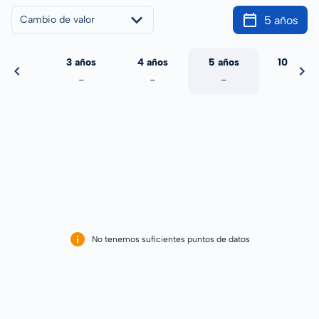
5 años
Cambio de valor
 años
3 años
4 años
5 años
10 años
-
-
-
-
-
No tenemos suficientes puntos de datos