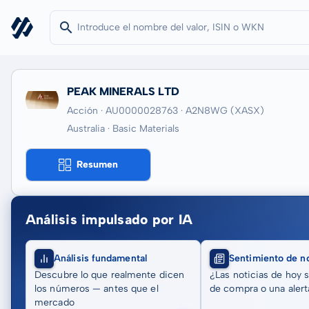
PEAK MINERALS LTD
Acción · AU0000028763
· A2N8WG
(XASX)
Australia · Basic Materials
Resumen
Análisis impulsado por IA
Análisis fundamental
Sentimiento de no
Descubre lo que realmente dicen
¿Las noticias de hoy 
los números — antes que el
de compra o una alert
mercado