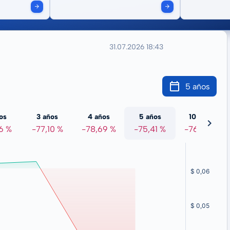
31.07.2026 18:43
5 años
os
3 años
4 años
5 años
10 años
6 %
-77,10 %
-78,69 %
-75,41 %
-76,82 %