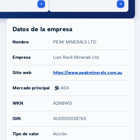
Datos de la empresa
Nombre
PEAK MINERALS LTD
Empresa
Lion Rock Minerals Ltd.
20 años
Máx
Sitio web
https://www.peakminerals.com.au
-73,18 %
-74,16 %
Mercado principal
ASX
WKN
A2N8WG
ISIN
AU0000028763
Tipo de valor
Acción