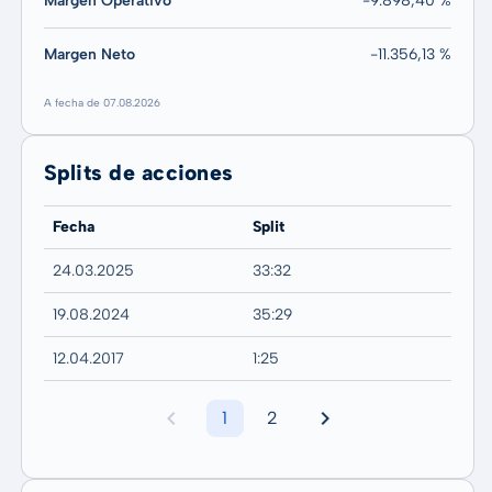
Margen Operativo
-9.898,40 %
Margen Neto
-11.356,13 %
A fecha de 07.08.2026
Splits de acciones
Fecha
Split
24.03.2025
33:32
19.08.2024
35:29
12.04.2017
1:25
1
2