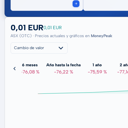
0,01 EUR
0,01 EUR
ASX (OTC) · Precios actuales y gráficos en
MoneyPeak
Cambio de valor
meses
6 meses
Año hasta la fecha
1 año
2 añ
,31 %
-76,08 %
-76,22 %
-75,59 %
-77,1