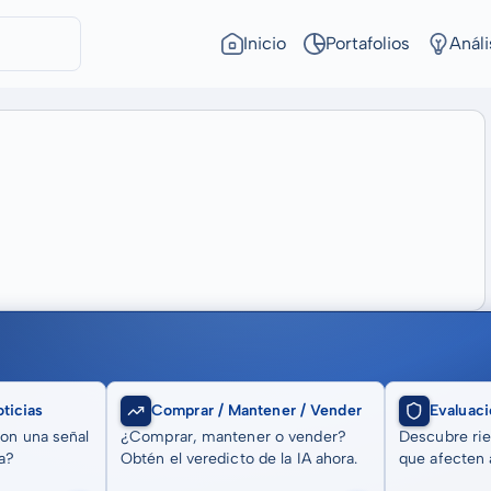
Inicio
Portafolios
Análi
ticias
Comprar / Mantener / Vender
Evaluaci
son una señal
¿Comprar, mantener o vender?
Descubre rie
a?
Obtén el veredicto de la IA ahora.
que afecten a