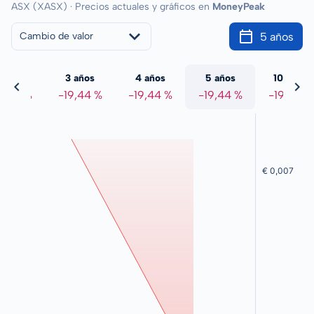
ASX (XASX) · Precios actuales y gráficos en
MoneyPeak
5 años
Cambio de valor
 años
3 años
4 años
5 años
10 años
9,44 %
-19,44 %
-19,44 %
-19,44 %
-19,44 %