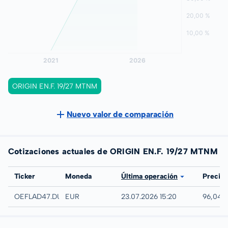
ORIGIN EN.F. 19/27 MTNM
Nuevo valor de comparación
Cotizaciones actuales de ORIGIN EN.F. 19/27 MTNM
Bolsa
Ticker
Moneda
Última operación
Precio
Düsseldorf
OEFLAD47.DUSB
EUR
23.07.2026 15:20
96,04 