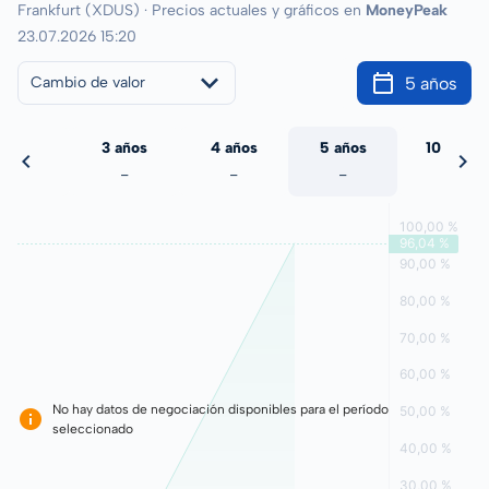
Frankfurt (XDUS) · Precios actuales y gráficos en
MoneyPeak
23.07.2026 15:20
5 años
Cambio de valor
 años
3 años
4 años
5 años
10 años
-
-
-
-
-
No hay datos de negociación disponibles para el período
seleccionado