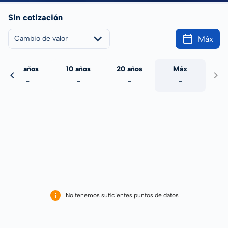
Sin cotización
Máx
Cambio de valor
5 años
10 años
20 años
Máx
-
-
-
-
No tenemos suficientes puntos de datos