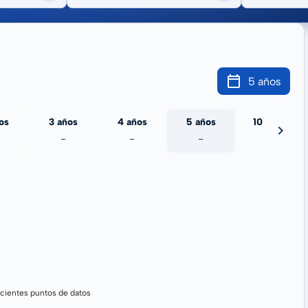
5 años
os
3 años
4 años
5 años
10 años
-
-
-
-
cientes puntos de datos