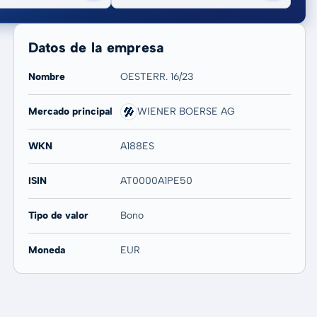
Datos de la empresa
Nombre
OESTERR. 16/23
Mercado principal
WIENER BOERSE AG
20 años
Máx
-
-
WKN
A188ES
ISIN
AT0000A1PE50
Tipo de valor
Bono
Moneda
EUR