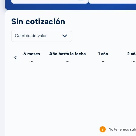
Sin cotización
Cambio de valor
meses
6 meses
Año hasta la fecha
1 año
2 añ
-
-
-
-
-
No tenemos sufi