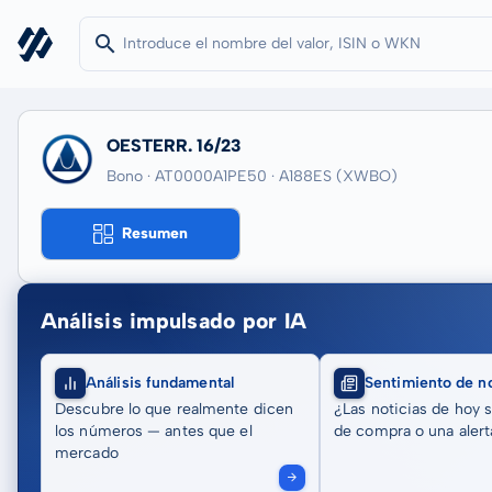
OESTERR. 16/23
Bono · AT0000A1PE50
· A188ES
(XWBO)
Resumen
Análisis impulsado por IA
Análisis fundamental
Sentimiento de no
Descubre lo que realmente dicen
¿Las noticias de hoy 
los números — antes que el
de compra o una alert
mercado