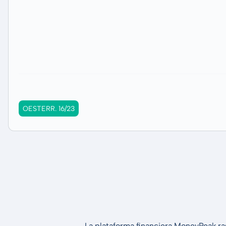
OESTERR. 16/23
La plataforma financiera MoneyPeak ra