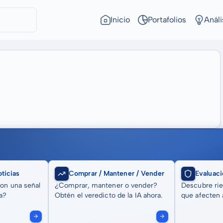
Inicio
Portafolios
Análi
ticias
Comprar / Mantener / Vender
Evaluaci
son una señal
¿Comprar, mantener o vender?
Descubre rie
a?
Obtén el veredicto de la IA ahora.
que afecten a