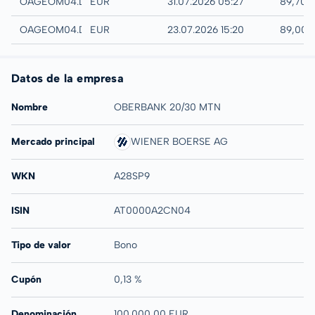
Quotrix
OAGEOM04.DUSD
EUR
31.07.2026 05:27
89,70 
Düsseldorf
OAGEOM04.DUSB
EUR
23.07.2026 15:20
89,00 
Datos de la empresa
Nombre
OBERBANK 20/30 MTN
Mercado principal
WIENER BOERSE AG
WKN
A28SP9
ISIN
AT0000A2CN04
Tipo de valor
Bono
Cupón
0,13 %
Denominación
100.000,00 EUR