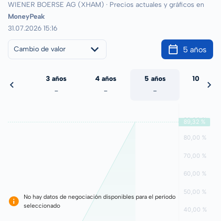
WIENER BOERSE AG (XHAM) · Precios actuales y gráficos en
MoneyPeak
31.07.2026 15:16
5 años
Cambio de valor
 años
3 años
4 años
5 años
10 años
-
-
-
-
-
No hay datos de negociación disponibles para el período
seleccionado