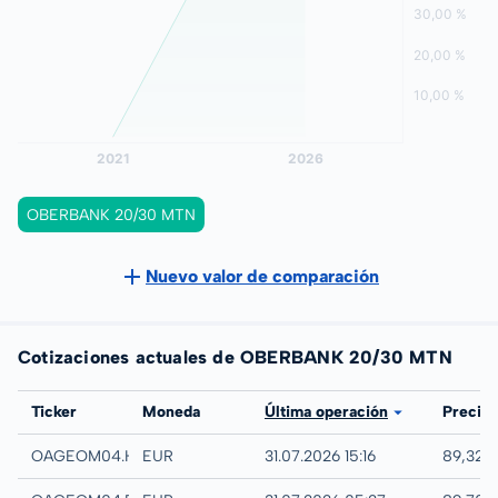
OBERBANK 20/30 MTN
Nuevo valor de comparación
Cotizaciones actuales de OBERBANK 20/30 MTN
Bolsa
Ticker
Moneda
Última operación
Precio
Hamburg
OAGEOM04.HAMB
EUR
31.07.2026 15:16
89,32 