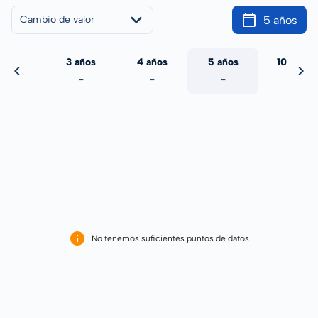
5 años
Cambio de valor
 años
3 años
4 años
5 años
10 años
-
-
-
-
-
No tenemos suficientes puntos de datos