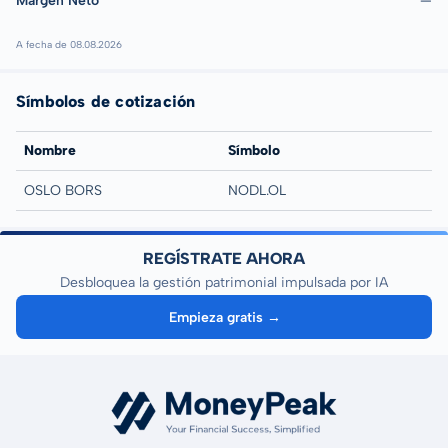
Margen Neto
—
A fecha de 08.08.2026
Símbolos de cotización
Nombre
Símbolo
OSLO BORS
NODL.OL
REGÍSTRATE AHORA
Desbloquea la gestión patrimonial impulsada por IA
Empieza gratis →