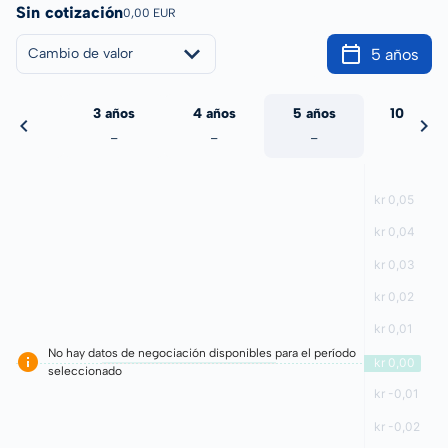
Sin cotización
0,00 EUR
5 años
Cambio de valor
 años
3 años
4 años
5 años
10 años
-
-
-
-
-
No hay datos de negociación disponibles para el período
seleccionado