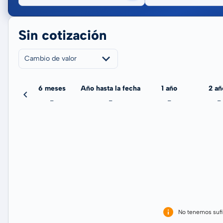
Sin cotización
Cambio de valor
meses
6 meses
Año hasta la fecha
1 año
2 añ
-
-
-
-
-
No tenemos sufi