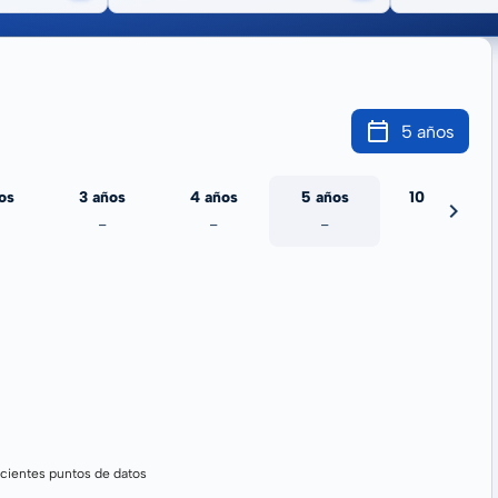
5 años
os
3 años
4 años
5 años
10 años
-
-
-
-
cientes puntos de datos