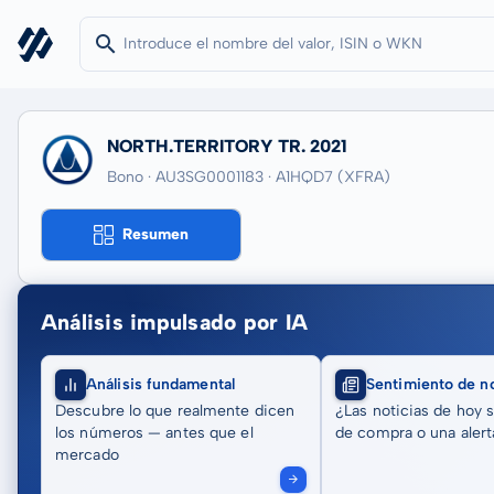
NORTH.TERRITORY TR. 2021
Bono · AU3SG0001183
· A1HQD7
(XFRA)
Resumen
Análisis impulsado por IA
Análisis fundamental
Sentimiento de no
Descubre lo que realmente dicen
¿Las noticias de hoy 
los números — antes que el
de compra o una alert
mercado