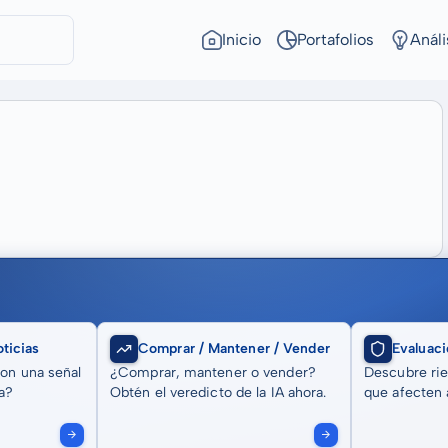
Inicio
Portafolios
Análi
ticias
Comprar / Mantener / Vender
Evaluaci
son una señal
¿Comprar, mantener o vender?
Descubre rie
a?
Obtén el veredicto de la IA ahora.
que afecten a