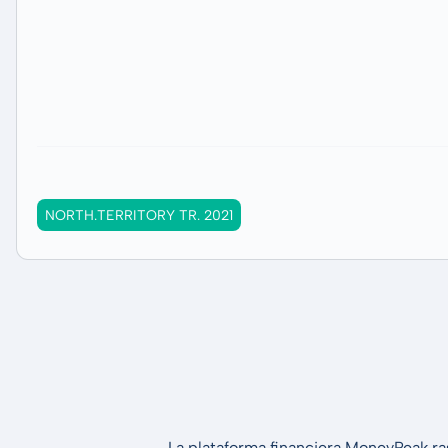
NORTH.TERRITORY TR. 2021
La plataforma financiera MoneyPeak ra