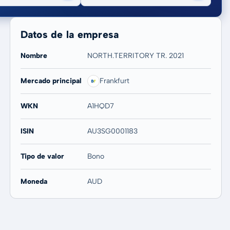
Datos de la empresa
Nombre
NORTH.TERRITORY TR. 2021
Mercado principal
Frankfurt
20 años
Máx
-
-
WKN
A1HQD7
ISIN
AU3SG0001183
Tipo de valor
Bono
Moneda
AUD