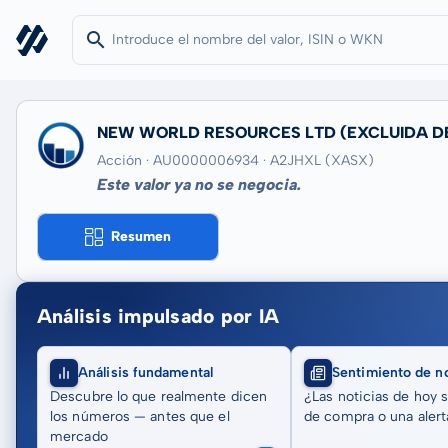
NEW WORLD RESOURCES LTD
(EXCLUIDA D
Acción · AU0000006934
· A2JHXL
(XASX)
Este valor ya no se negocia.
Resumen
Análisis impulsado por IA
Análisis fundamental
Sentimiento de no
Descubre lo que realmente dicen
¿Las noticias de hoy 
los números — antes que el
de compra o una alert
mercado