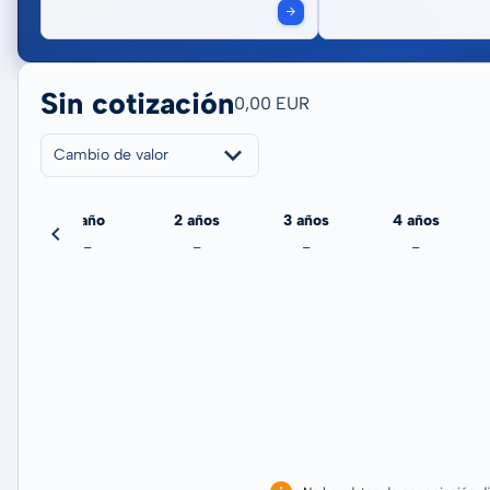
Sin cotización
0,00 EUR
Cambio de valor
echa
1 año
2 años
3 años
4 años
-
-
-
-