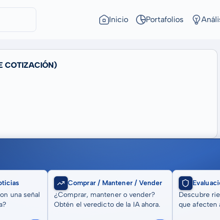
Inicio
Portafolios
Análi
E COTIZACIÓN)
ticias
Comprar / Mantener / Vender
Evaluaci
son una señal
¿Comprar, mantener o vender?
Descubre rie
a?
Obtén el veredicto de la IA ahora.
que afecten a