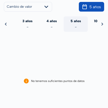
5 años
Cambio de valor
 años
3 años
4 años
5 años
10 años
-
-
-
-
-
No tenemos suficientes puntos de datos