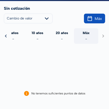
Sin cotización
Máx
Cambio de valor
5 años
10 años
20 años
Máx
-
-
-
-
No tenemos suficientes puntos de datos