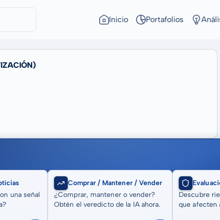
Inicio
Portafolios
Análi
IZACIÓN)
ticias
Comprar / Mantener / Vender
Evaluaci
son una señal
¿Comprar, mantener o vender?
Descubre rie
a?
Obtén el veredicto de la IA ahora.
que afecten a