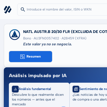
NATL AUSTR.B 20/30 FLR
(EXCLUIDA DE COT
Bono · AU3FN0057402
· A28459
(XFRA)
Este valor ya no se negocia.
Resumen
Análisis impulsado por IA
Análisis fundamental
Sentimiento de no
Descubre lo que realmente dicen
¿Las noticias de hoy 
los números — antes que el
de compra o una alert
mercado