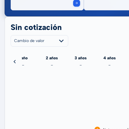
Sin cotización
Cambio de valor
echa
1 año
2 años
3 años
4 años
-
-
-
-