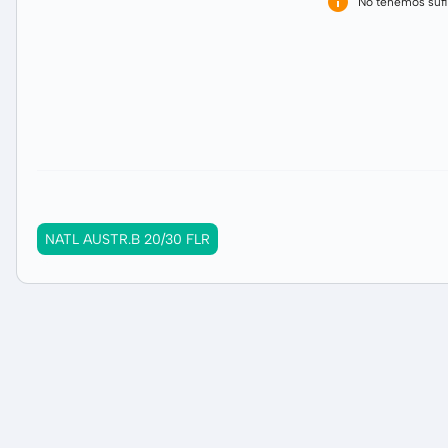
No tenemos sufi
NATL AUSTR.B 20/30 FLR