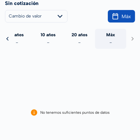
Sin cotización
Máx
Cambio de valor
5 años
10 años
20 años
Máx
-
-
-
-
No tenemos suficientes puntos de datos