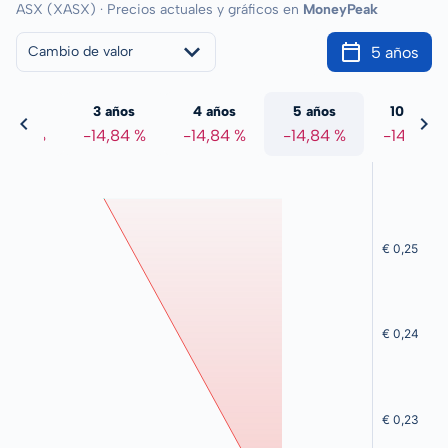
ASX (XASX) · Precios actuales y gráficos en
MoneyPeak
5 años
Cambio de valor
 años
3 años
4 años
5 años
10 años
4,84 %
-14,84 %
-14,84 %
-14,84 %
-14,84 %