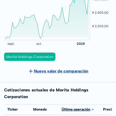
Morita Holdings Corporation
Nuevo valor de comparación
Cotizaciones actuales de Morita Holdings
Corporation
Bolsa
Ticker
Moneda
Última operación
Precio