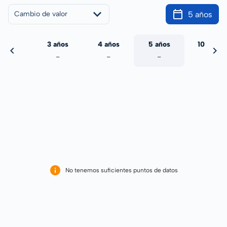
5 años
Cambio de valor
 años
3 años
4 años
5 años
10 años
-
-
-
-
-
No tenemos suficientes puntos de datos