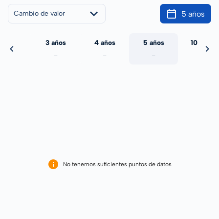
5 años
Cambio de valor
 años
3 años
4 años
5 años
10 años
-
-
-
-
-
No tenemos suficientes puntos de datos