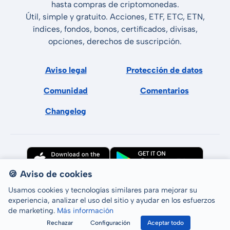
hasta compras de criptomonedas.
Útil, simple y gratuito. Acciones, ETF, ETC, ETN,
índices, fondos, bonos, certificados, divisas,
opciones, derechos de suscripción.
Aviso legal
Protección de datos
Comunidad
Comentarios
Changelog
🍪 Aviso de cookies
Usamos cookies y tecnologías similares para mejorar su
experiencia, analizar el uso del sitio y ayudar en los esfuerzos
de marketing.
Más información
Todos los derechos reservados © LCP GmbH 2026
Rechazar
Configuración
Aceptar todo