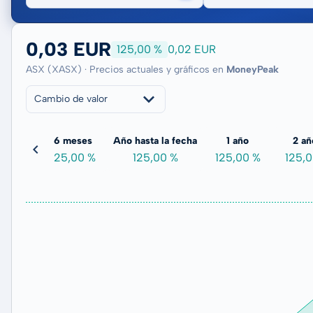
0,03 EUR
125,00 %
0,02 EUR
ASX (XASX) · Precios actuales y gráficos en
MoneyPeak
Cambio de valor
meses
6 meses
Año hasta la fecha
1 año
2 añ
00 %
125,00 %
125,00 %
125,00 %
125,