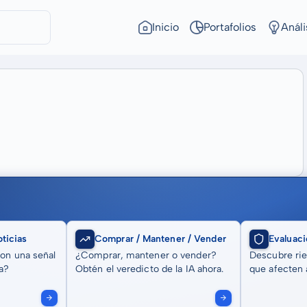
Inicio
Portafolios
Análi
ticias
Comprar / Mantener / Vender
Evaluaci
son una señal
¿Comprar, mantener o vender?
Descubre rie
a?
Obtén el veredicto de la IA ahora.
que afecten a