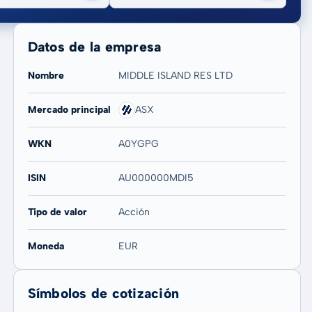
Datos de la empresa
Nombre
MIDDLE ISLAND RES LTD
Mercado principal
ASX
20 años
Máx
WKN
A0YGPG
125,00 %
125,00 %
ISIN
AU000000MDI5
Tipo de valor
Acción
Moneda
EUR
Símbolos de cotización