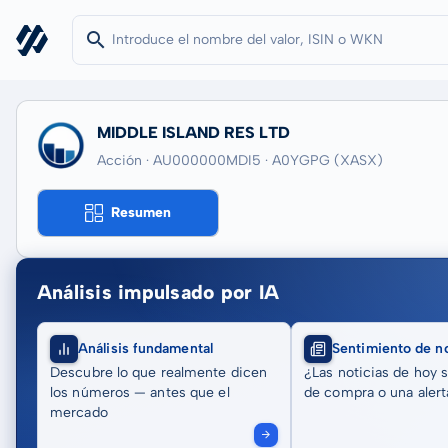
MIDDLE ISLAND RES LTD
Acción · AU000000MDI5
· A0YGPG
(XASX)
Resumen
Análisis impulsado por IA
Análisis fundamental
Sentimiento de no
Descubre lo que realmente dicen
¿Las noticias de hoy 
los números — antes que el
de compra o una alert
mercado