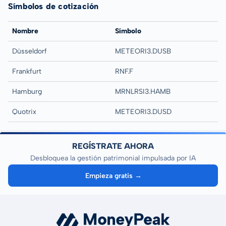
Símbolos de cotización
Nombre
Símbolo
Düsseldorf
METEORI3.DUSB
Frankfurt
RNF.F
Hamburg
MRNLRSI3.HAMB
Quotrix
METEORI3.DUSD
REGÍSTRATE AHORA
Desbloquea la gestión patrimonial impulsada por IA
Empieza gratis →