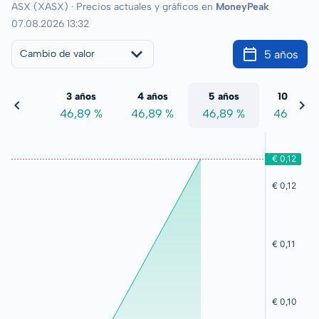
ASX (XASX) · Precios actuales y gráficos en
MoneyPeak
07.08.2026 13:32
5 años
Cambio de valor
 años
3 años
4 años
5 años
10 años
6,89 %
46,89 %
46,89 %
46,89 %
46,89 %