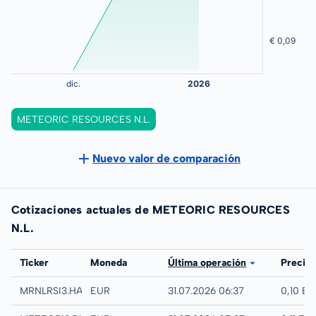
METEORIC RESOURCES N.L.
Nuevo valor de comparación
Cotizaciones actuales de METEORIC RESOURCES
N.L.
Bolsa
Ticker
Moneda
Última operación
Precio
Hamburg
MRNLRSI3.HAMB
EUR
31.07.2026 06:37
0,10 E