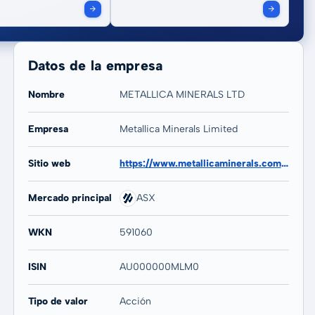
Datos de la empresa
Nombre
METALLICA MINERALS LTD
Empresa
Metallica Minerals Limited
20 años
Máx
-
-
Sitio web
https://www.metallicaminerals.com.au
Mercado principal
ASX
WKN
591060
ISIN
AU000000MLM0
Tipo de valor
Acción