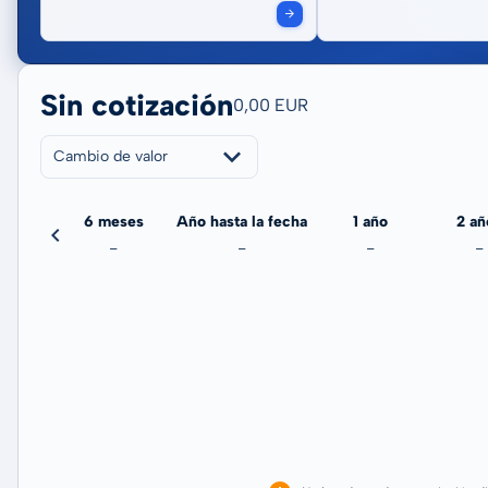
Sin cotización
0,00 EUR
Cambio de valor
meses
6 meses
Año hasta la fecha
1 año
2 añ
-
-
-
-
-