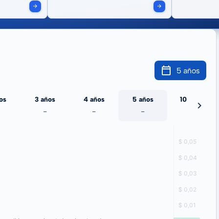
5 años
os
3 años
4 años
5 años
10 años
-
-
-
-