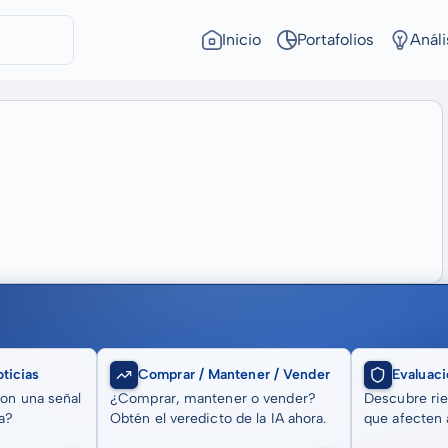
Inicio
Portafolios
Análi
ticias
Comprar / Mantener / Vender
Evaluaci
son una señal
¿Comprar, mantener o vender?
Descubre rie
a?
Obtén el veredicto de la IA ahora.
que afecten a