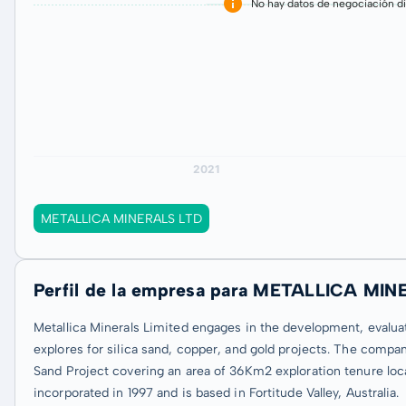
No hay datos de negociación di
METALLICA MINERALS LTD
Perfil de la empresa para METALLICA MI
Metallica Minerals Limited engages in the development, evaluatio
explores for silica sand, copper, and gold projects. The compan
Sand Project covering an area of 36Km2 exploration tenure loc
incorporated in 1997 and is based in Fortitude Valley, Australia.