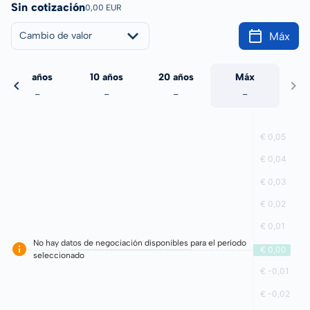
Sin cotización
0,00 EUR
Máx
Cambio de valor
5 años
10 años
20 años
Máx
-
-
-
-
No hay datos de negociación disponibles para el período
seleccionado