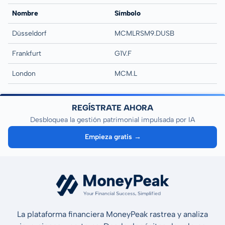
Nombre
Símbolo
Düsseldorf
MCMLRSM9.DUSB
Frankfurt
G1V.F
London
MCM.L
REGÍSTRATE AHORA
Desbloquea la gestión patrimonial impulsada por IA
Empieza gratis →
La plataforma financiera MoneyPeak rastrea y analiza