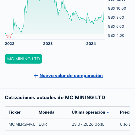
MC MINING LTD
Nuevo valor de comparación
Cotizaciones actuales de MC MINING LTD
Bolsa
Ticker
Moneda
Última operación
Precio
Düsseldorf
MCMLRSM9.DUSB
EUR
23.07.2026 06:10
0,16 EU