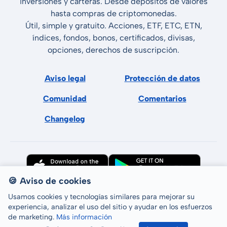
inversiones y carteras. Desde depósitos de valores
hasta compras de criptomonedas.
Útil, simple y gratuito. Acciones, ETF, ETC, ETN,
índices, fondos, bonos, certificados, divisas,
opciones, derechos de suscripción.
Aviso legal
Protección de datos
Comunidad
Comentarios
Changelog
🍪 Aviso de cookies
Usamos cookies y tecnologías similares para mejorar su
experiencia, analizar el uso del sitio y ayudar en los esfuerzos
de marketing.
Más información
Todos los derechos reservados © LCP GmbH 2026