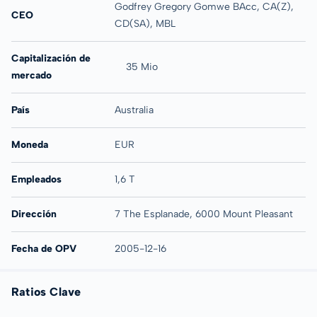
Godfrey Gregory Gomwe BAcc, CA(Z),
CEO
CD(SA), MBL
Capitalización de
35 Mio
mercado
País
Australia
Moneda
EUR
Empleados
1,6 T
Dirección
7 The Esplanade, 6000 Mount Pleasant
Fecha de OPV
2005-12-16
Ratios Clave