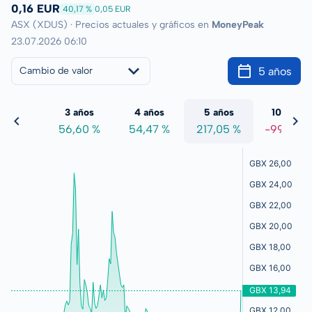
0,16 EUR
40,17 %
0,05 EUR
ASX (XDUS) · Precios actuales y gráficos en
MoneyPeak
23.07.2026 06:10
5 años
Cambio de valor
 años
3 años
4 años
5 años
10 años
5,22 %
56,60 %
54,47 %
217,05 %
-99,93 %