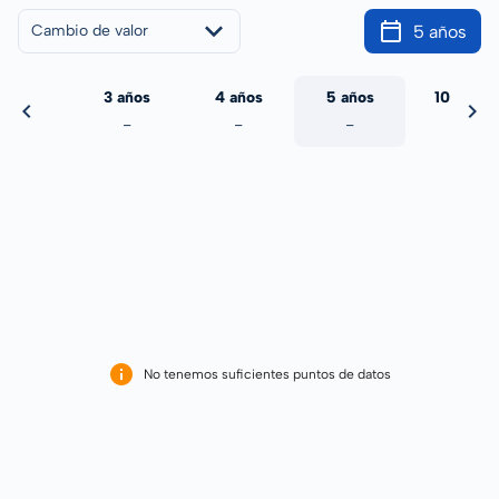
5 años
Cambio de valor
 años
3 años
4 años
5 años
10 años
-
-
-
-
-
No tenemos suficientes puntos de datos