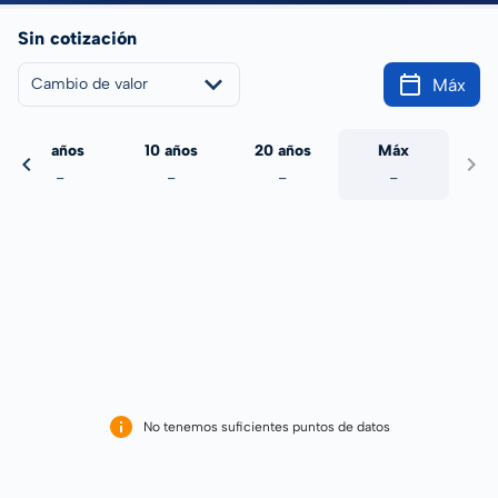
Sin cotización
Máx
Cambio de valor
5 años
10 años
20 años
Máx
-
-
-
-
No tenemos suficientes puntos de datos