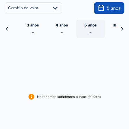
5 años
Cambio de valor
 años
3 años
4 años
5 años
10 años
-
-
-
-
-
No tenemos suficientes puntos de datos