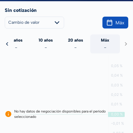
Sin cotización
Máx
Cambio de valor
5 años
10 años
20 años
Máx
-
-
-
-
No hay datos de negociación disponibles para el período
seleccionado