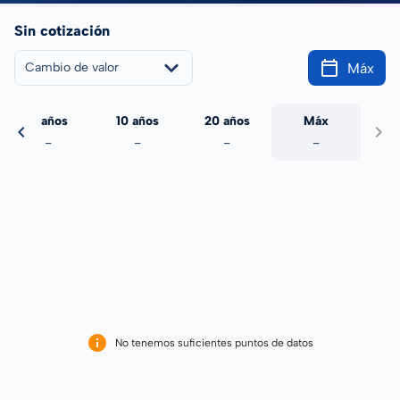
Sin cotización
Máx
Cambio de valor
5 años
10 años
20 años
Máx
-
-
-
-
No tenemos suficientes puntos de datos