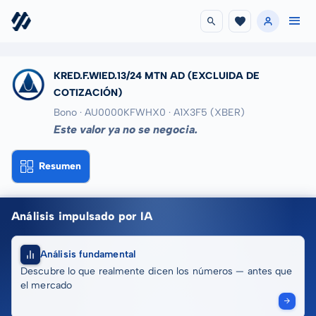
KRED.F.WIED.13/24 MTN AD
(EXCLUIDA DE
COTIZACIÓN)
Bono · AU0000KFWHX0
· A1X3F5
(XBER)
Este valor ya no se negocia.
Resumen
Análisis impulsado por IA
Análisis fundamental
Descubre lo que realmente dicen los números — antes que
el mercado