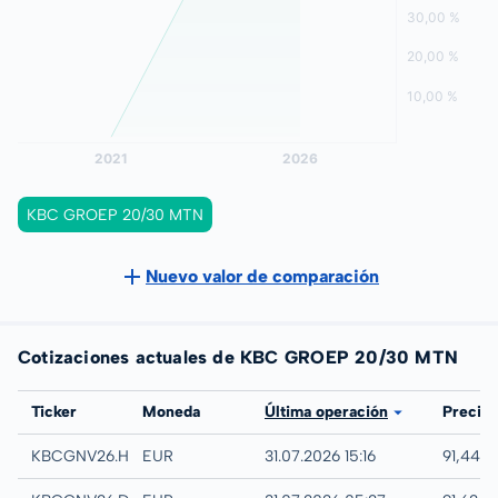
KBC GROEP 20/30 MTN
Nuevo valor de comparación
Cotizaciones actuales de KBC GROEP 20/30 MTN
Bolsa
Ticker
Moneda
Última operación
Precio
Hamburg
KBCGNV26.HAMB
EUR
31.07.2026 15:16
91,44 %