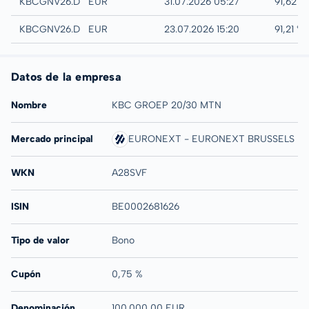
Quotrix
KBCGNV26.DUSD
EUR
31.07.2026 05:27
91,62 %
Düsseldorf
KBCGNV26.DUSB
EUR
23.07.2026 15:20
91,21 %
Datos de la empresa
Nombre
KBC GROEP 20/30 MTN
Mercado principal
EURONEXT - EURONEXT BRUSSELS
WKN
A28SVF
ISIN
BE0002681626
Tipo de valor
Bono
Cupón
0,75 %
Denominación
100.000,00 EUR