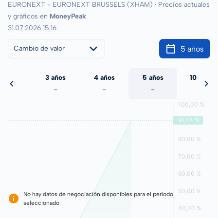
EURONEXT - EURONEXT BRUSSELS (XHAM) · Precios actuales
y gráficos en
MoneyPeak
31.07.2026 15:16
5 años
Cambio de valor
 años
3 años
4 años
5 años
10 años
-
-
-
-
-
No hay datos de negociación disponibles para el período
seleccionado