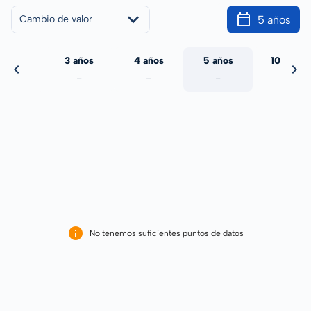
5 años
Cambio de valor
 años
3 años
4 años
5 años
10 años
-
-
-
-
-
No tenemos suficientes puntos de datos