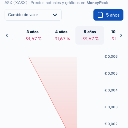
ASX (XASX) · Precios actuales y gráficos en
MoneyPeak
5 años
Cambio de valor
 años
3 años
4 años
5 años
10 años
1,67 %
-91,67 %
-91,67 %
-91,67 %
-91,67 %