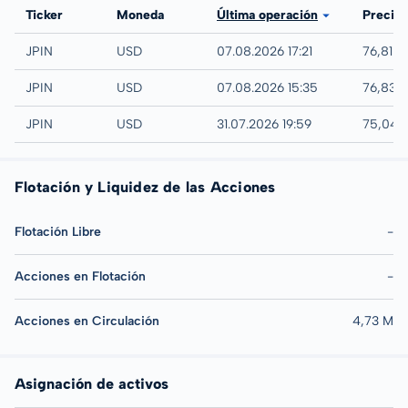
Bolsa
Ticker
Moneda
Última operación
Precio
NYSE
JPIN
USD
07.08.2026 17:21
76,81 
IEX
JPIN
USD
07.08.2026 15:35
76,83 
AMEX
JPIN
USD
31.07.2026 19:59
75,04 
Flotación y Liquidez de las Acciones
Flotación Libre
-
Acciones en Flotación
-
Acciones en Circulación
4,73 M
Asignación de activos