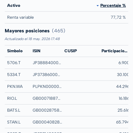
Activo
Porcentaje %
Renta variable
77,72 %
Mayores posiciones
(465)
Actualizado el 18 may. 2026 17:48
Símbolo
ISIN
CUSIP
Nombre
Participaciones
5706.T
JP3888400003
MITSUI KINZOKU 
6.900
5334.T
JP3738600000
NITERRA CO LTD
30.100
PKN.WA
PLPKN0000018
ORLEN SA COMM
44.296
RIO.L
GB0007188757
RIO TINTO PLC 
16.186
BATS.L
GB0002875804
BRITISH AMERIC
25.616
STAN.L
GB0004082847
STANDARD CHART
65.794