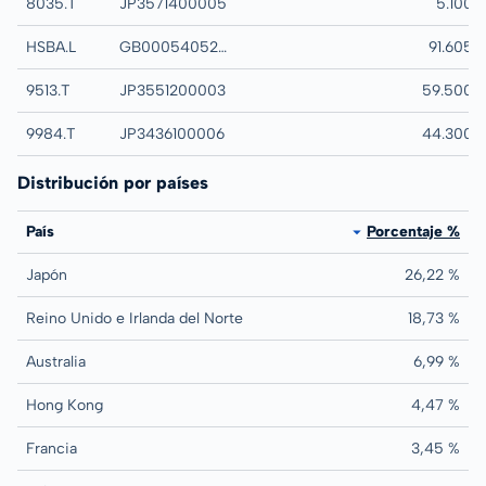
8035.T
JP3571400005
TOKYO ELECTRON
5.100
HSBA.L
GB0005405286
HSBC HOLDINGS
91.605
9513.T
JP3551200003
ELECTRIC POWE
59.500
9984.T
JP3436100006
SOFTBANK GROU
44.300
Distribución por países
País
Porcentaje %
Japón
26,22 %
Reino Unido e Irlanda del Norte
18,73 %
Australia
6,99 %
Hong Kong
4,47 %
Francia
3,45 %