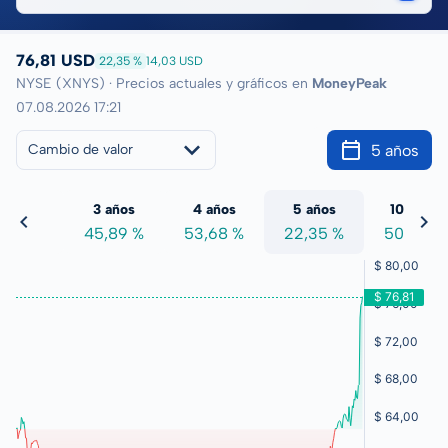
76,81 USD
22,35 %
14,03 USD
NYSE (XNYS) · Precios actuales y gráficos en
MoneyPeak
07.08.2026 17:21
5 años
Cambio de valor
 años
3 años
4 años
5 años
10 años
1,85 %
45,89 %
53,68 %
22,35 %
50,22 %