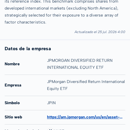
its reference index. This benchmark comprises shares from
developed international markets (excluding North America),
strategically selected for their exposure to a diverse array of
factor characteristics.
Actualizado el 25 jul. 2026 4:00
Datos de la empresa
JPMORGAN DIVERSIFIED RETURN
Nombre
INTERNATIONAL EQUITY ETF
JPMorgan Diversified Return International
Empresa
Equity ETF
Símbolo
JPIN
Sitio web
https://am.jpmorgan.com/us/en/asset-management/adv/products/jpmorgan-diversified-return-international-equity-etf-etf-shares-46641q209