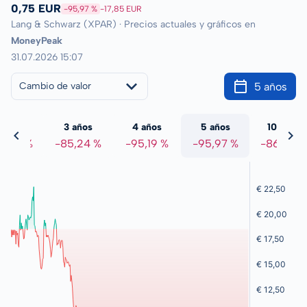
0,75 EUR
-95,97 %
-17,85 EUR
Lang & Schwarz (XPAR) · Precios actuales y gráficos en
MoneyPeak
31.07.2026 15:07
5 años
Cambio de valor
 años
3 años
4 años
5 años
10 años
0,82 %
-85,24 %
-95,19 %
-95,97 %
-86,36 %