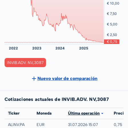
INVIB.ADV. NV,3087
Nuevo valor de comparación
Cotizaciones actuales de INVIB.ADV. NV,3087
Bolsa
Ticker
Moneda
Última operación
Precio
Paris
ALINV.PA
EUR
31.07.2026 15:07
0,75 E