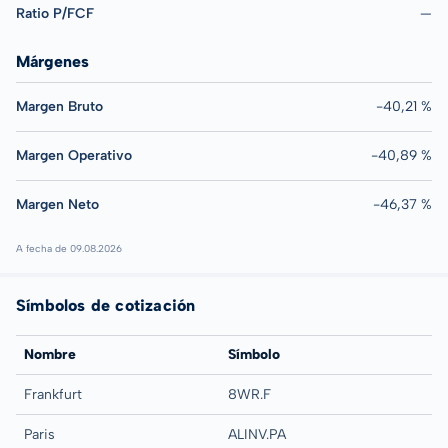
Ratio P/FCF
—
Márgenes
Margen Bruto
-40,21 %
Margen Operativo
-40,89 %
Margen Neto
-46,37 %
A fecha de 09.08.2026
Símbolos de cotización
Nombre
Símbolo
Frankfurt
8WR.F
Paris
ALINV.PA