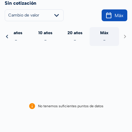
Sin cotización
Máx
Cambio de valor
5 años
10 años
20 años
Máx
-
-
-
-
No tenemos suficientes puntos de datos