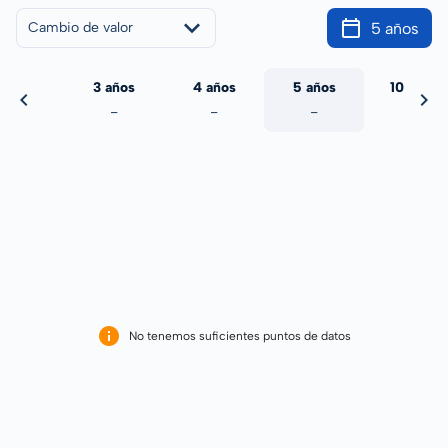
5 años
Cambio de valor
 años
3 años
4 años
5 años
10 años
-
-
-
-
-
No tenemos suficientes puntos de datos