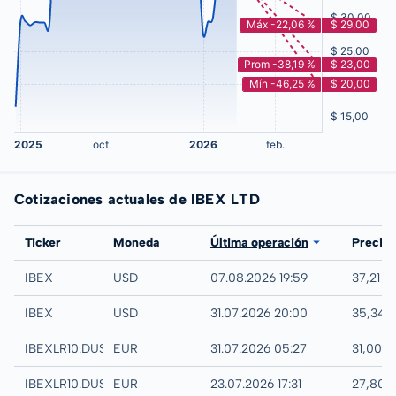
Cotizaciones actuales de IBEX LTD
Bolsa
Ticker
Moneda
Última operación
Precio
IEX
IBEX
USD
07.08.2026 19:59
37,21 U
NASDAQ
IBEX
USD
31.07.2026 20:00
35,34 
Quotrix
IBEXLR10.DUSD
EUR
31.07.2026 05:27
31,00 
Düsseldorf
IBEXLR10.DUSB
EUR
23.07.2026 17:31
27,80 