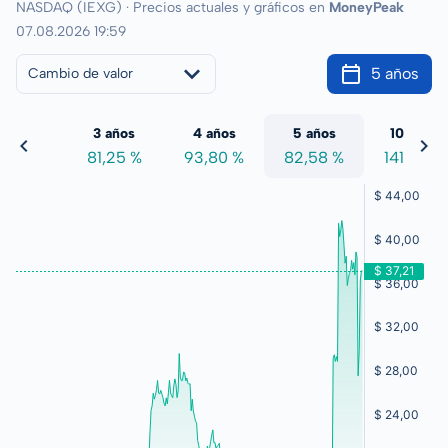
NASDAQ (IEXG) · Precios actuales y gráficos en
MoneyPeak
07.08.2026 19:59
5 años
Cambio de valor
 años
3 años
4 años
5 años
10 años
4,16 %
81,25 %
93,80 %
82,58 %
141,62 %