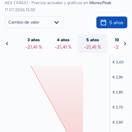
ASX (XASX) · Precios actuales y gráficos en
MoneyPeak
17.07.2026 13:30
5 años
Cambio de valor
 años
3 años
4 años
5 años
10 años
1,41 %
-21,41 %
-21,41 %
-21,41 %
-21,41 %