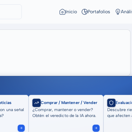
Inicio
Portafolios
Análi
ticias
Comprar / Mantener / Vender
Evaluaci
son una señal
¿Comprar, mantener o vender?
Descubre rie
a?
Obtén el veredicto de la IA ahora.
que afecten a