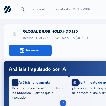
GLOBAL BR.GR.HOLD.HD0,125
Acción · BMG393381196
· A2PG86
(XHKG)
Resumen
Análisis impulsado por IA
Análisis fundamental
Sentimiento de no
Descubre lo que realmente dicen
¿Las noticias de hoy 
los números — antes que el
de compra o una alert
mercado