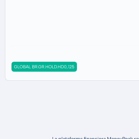
GLOBAL BR.GR.HOLD.HD0,125
La plataforma financiera MoneyPeak ra