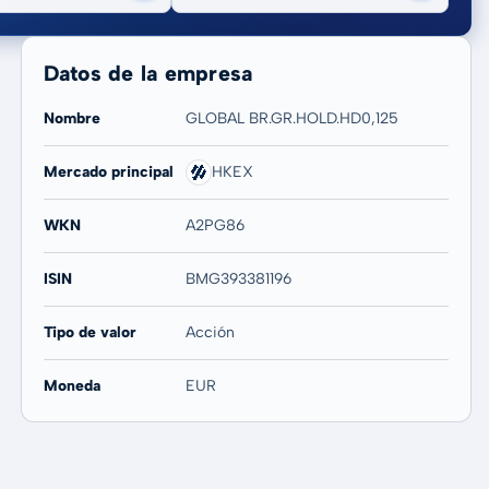
Datos de la empresa
Nombre
GLOBAL BR.GR.HOLD.HD0,125
Mercado principal
HKEX
20 años
Máx
-
-
WKN
A2PG86
ISIN
BMG393381196
Tipo de valor
Acción
Moneda
EUR