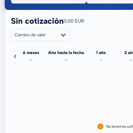
Sin cotización
0,00 EUR
Cambio de valor
meses
6 meses
Año hasta la fecha
1 año
2 añ
-
-
-
-
-
No tenemos sufi