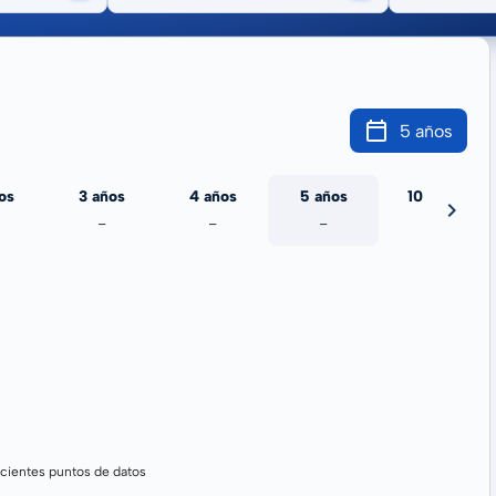
5 años
os
3 años
4 años
5 años
10 años
-
-
-
-
cientes puntos de datos