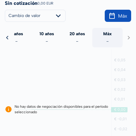
Sin cotización
0,00 EUR
Máx
Cambio de valor
5 años
10 años
20 años
Máx
-
-
-
-
No hay datos de negociación disponibles para el período
seleccionado