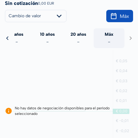
Sin cotización
0,00 EUR
Máx
Cambio de valor
5 años
10 años
20 años
Máx
-
-
-
-
No hay datos de negociación disponibles para el período
seleccionado