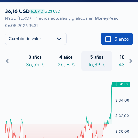
36,16 USD
16,89 %
5,23 USD
NYSE (IEXG) · Precios actuales y gráficos en
MoneyPeak
06.08.2026 15:31
5 años
Cambio de valor
 años
3 años
4 años
5 años
10 años
1,62 %
36,59 %
36,18 %
16,89 %
43,70 %