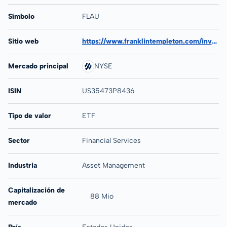
Símbolo
FLAU
Sitio web
https://www.franklintempleton.com/investments/options/exchange-traded-funds/products/32483/MA/franklin-ftse-australia-etf
Mercado principal
NYSE
ISIN
US35473P8436
Tipo de valor
ETF
Sector
Financial Services
Industria
Asset Management
Capitalización de
88 Mio
mercado