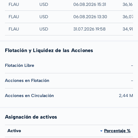
IEX
FLAU
USD
06.08.2026 15:31
36,16 U
NYSE
FLAU
USD
06.08.2026 13:30
36,07 
AMEX
FLAU
USD
31.07.2026 19:58
34,91 
Flotación y Liquidez de las Acciones
Flotación Libre
-
Acciones en Flotación
-
Acciones en Circulación
2,44 M
Asignación de activos
Activo
Porcentaje %