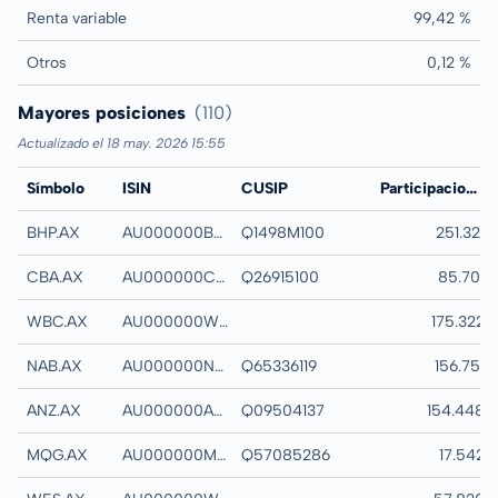
Renta variable
99,42 %
Otros
0,12 %
Mayores posiciones
(110)
Actualizado el 18 may. 2026 15:55
Símbolo
ISIN
CUSIP
Nombre
Participaciones
BHP.AX
AU000000BHP4
Q1498M100
BHP GROUP LTD
251.321
CBA.AX
AU000000CBA7
Q26915100
COMMONWEALTH 
85.701
WBC.AX
AU000000WBC1
WESTPAC BANKI
175.322
NAB.AX
AU000000NAB4
Q65336119
NATIONAL AUSTRA
156.751
ANZ.AX
AU000000ANZ3
Q09504137
ANZ GROUP HOLD
154.448
MQG.AX
AU000000MQG1
Q57085286
MACQUARIE GROU
17.542