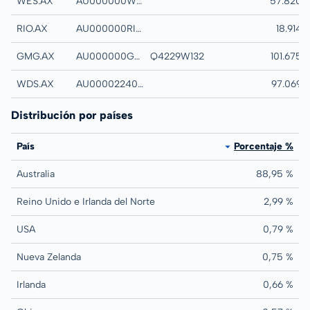
WES.AX
AU000000WES1
WESFARMERS LTD
57.820
RIO.AX
AU000000RIO1
RIO TINTO LTD
18.914
GMG.AX
AU000000GMG2
Q4229W132
GOODMAN GROU
101.675
WDS.AX
AU0000224040
WOODSIDE ENER
97.069
Distribución por países
País
Porcentaje %
Australia
88,95 %
Reino Unido e Irlanda del Norte
2,99 %
USA
0,79 %
Nueva Zelanda
0,75 %
Irlanda
0,66 %