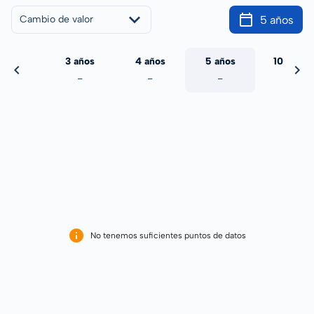
5 años
Cambio de valor
 años
3 años
4 años
5 años
10 años
-
-
-
-
-
No tenemos suficientes puntos de datos