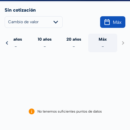
Sin cotización
Máx
Cambio de valor
5 años
10 años
20 años
Máx
-
-
-
-
No tenemos suficientes puntos de datos