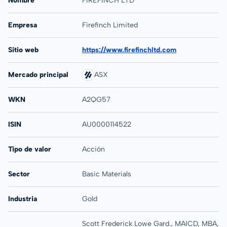
Nombre
FIREFINCH LTD
Empresa
Firefinch Limited
Sitio web
https://www.firefinchltd.com
Mercado principal
ASX
WKN
A2QG57
ISIN
AU0000114522
Tipo de valor
Acción
Sector
Basic Materials
Industria
Gold
Scott Frederick Lowe Gard., MAICD, MBA,