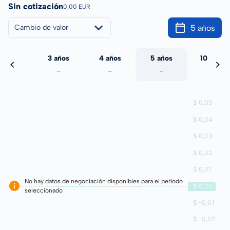
Sin cotización
0,00 EUR
5 años
Cambio de valor
 años
3 años
4 años
5 años
10 años
-
-
-
-
-
No hay datos de negociación disponibles para el período
seleccionado