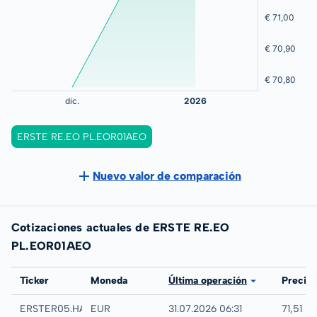
ERSTE RE.EO PL.EOR01AEO
Nuevo valor de comparación
Cotizaciones actuales de ERSTE RE.EO
PL.EOR01AEO
Bolsa
Ticker
Moneda
Última operación
Precio
Hamburg
ERSTER05.HAMB
EUR
31.07.2026 06:31
71,51 E