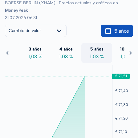
BOERSE BERLIN (XHAM) · Precios actuales y gráficos en
MoneyPeak
31.07.2026 06:31
5 años
Cambio de valor
 años
3 años
4 años
5 años
10 años
,03 %
1,03 %
1,03 %
1,03 %
1,03 %