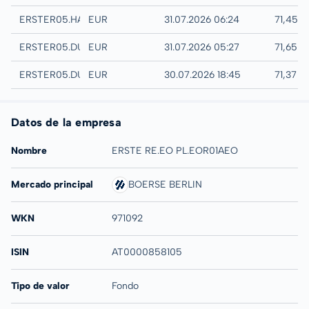
Hannover
ERSTER05.HANB
EUR
31.07.2026 06:24
71,45 
Quotrix
ERSTER05.DUSD
EUR
31.07.2026 05:27
71,65 
Düsseldorf
ERSTER05.DUSB
EUR
30.07.2026 18:45
71,37 E
Datos de la empresa
Nombre
ERSTE RE.EO PL.EOR01AEO
Mercado principal
BOERSE BERLIN
WKN
971092
ISIN
AT0000858105
Tipo de valor
Fondo