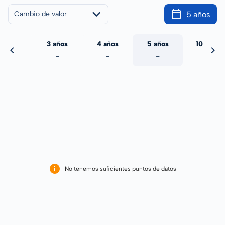
5 años
Cambio de valor
 años
3 años
4 años
5 años
10 años
-
-
-
-
-
No tenemos suficientes puntos de datos