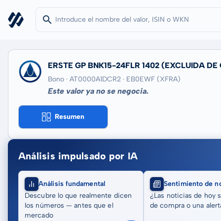
ERSTE GP BNK15-24FLR 1402
(EXCLUIDA DE
Bono · AT0000A1DCR2
· EB0EWF
(XFRA)
Este valor ya no se negocia.
Resumen
Análisis impulsado por IA
Análisis fundamental
Sentimiento de no
Descubre lo que realmente dicen
¿Las noticias de hoy 
los números — antes que el
de compra o una alert
mercado