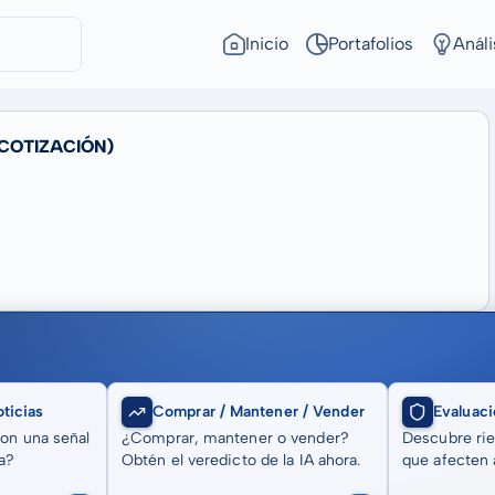
Inicio
Portafolios
Análi
 COTIZACIÓN)
ticias
Comprar / Mantener / Vender
Evaluaci
son una señal
¿Comprar, mantener o vender?
Descubre rie
a?
Obtén el veredicto de la IA ahora.
que afecten a