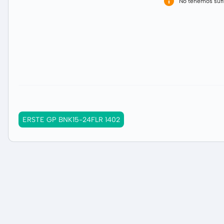
No tenemos sufi
ERSTE GP BNK15-24FLR 1402