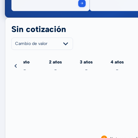
Sin cotización
Cambio de valor
echa
1 año
2 años
3 años
4 años
-
-
-
-