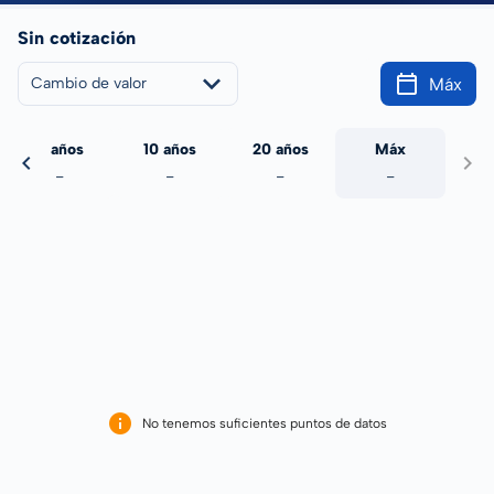
Sin cotización
Máx
Cambio de valor
5 años
10 años
20 años
Máx
-
-
-
-
No tenemos suficientes puntos de datos