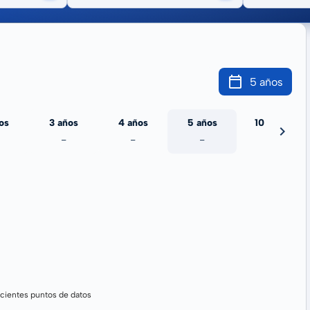
5 años
os
3 años
4 años
5 años
10 años
-
-
-
-
cientes puntos de datos