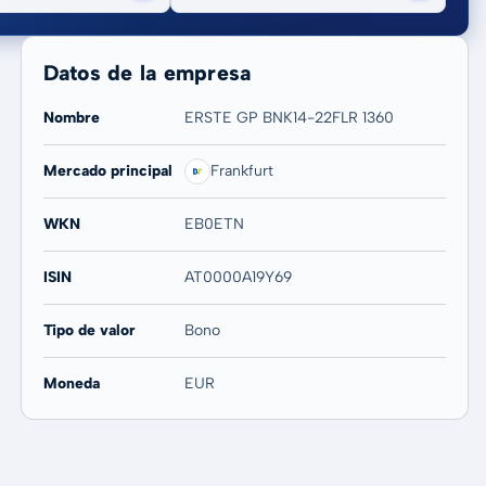
Datos de la empresa
Nombre
ERSTE GP BNK14-22FLR 1360
Mercado principal
Frankfurt
20 años
Máx
-
-
WKN
EB0ETN
ISIN
AT0000A19Y69
Tipo de valor
Bono
Moneda
EUR