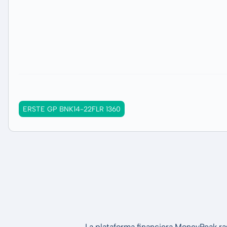
ERSTE GP BNK14-22FLR 1360
La plataforma financiera MoneyPeak ra