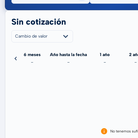
Sin cotización
Cambio de valor
meses
6 meses
Año hasta la fecha
1 año
2 añ
-
-
-
-
-
No tenemos sufi