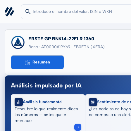
ERSTE GP BNK14-22FLR 1360
Bono · AT0000A19Y69
· EB0ETN
(XFRA)
Resumen
Análisis impulsado por IA
Análisis fundamental
Sentimiento de no
Descubre lo que realmente dicen
¿Las noticias de hoy 
los números — antes que el
de compra o una alert
mercado