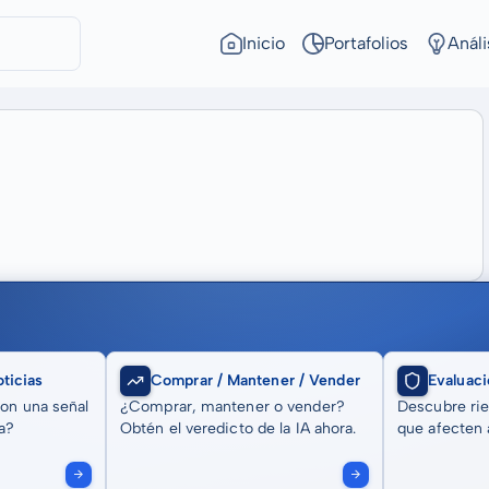
Inicio
Portafolios
Análi
ticias
Comprar / Mantener / Vender
Evaluaci
son una señal
¿Comprar, mantener o vender?
Descubre rie
a?
Obtén el veredicto de la IA ahora.
que afecten a